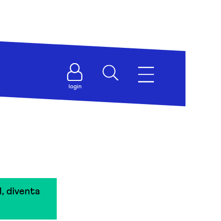
login
, diventa