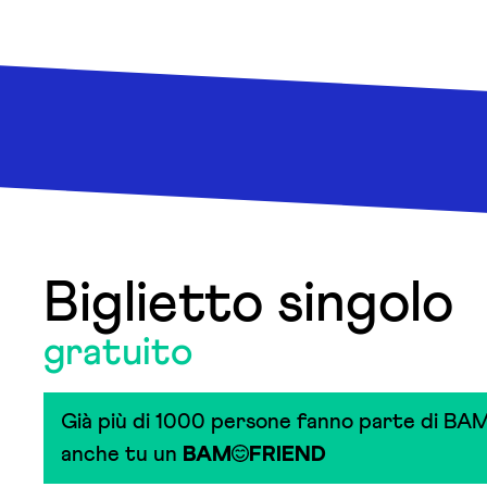
Biglietto singolo
gratuito
Già più di 1000 persone fanno parte di BAM
anche tu un
BAM
FRIEND