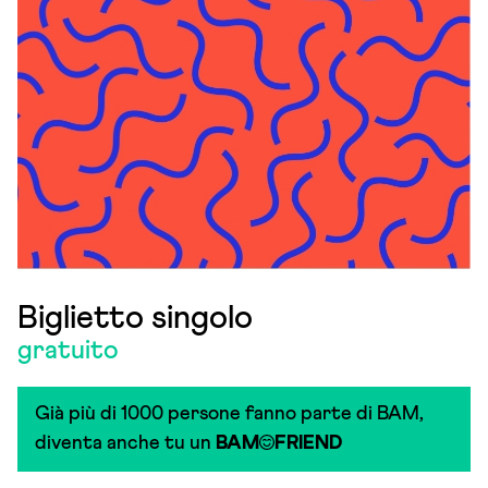
Biglietto singolo
gratuito
Già più di 1000 persone fanno parte di BAM,
diventa anche tu un
BAM
FRIEND