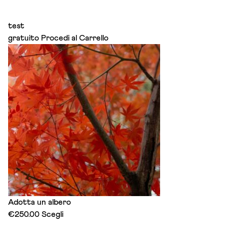
test
gratuito
Procedi al Carrello
Adotta un albero
This
€
250.00
Scegli
product