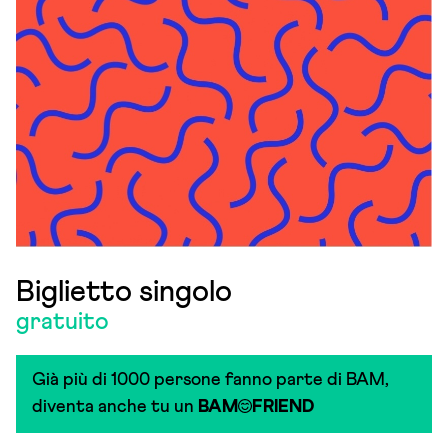
Biglietto singolo
gratuito
Già più di 1000 persone fanno parte di BAM,
diventa anche tu un
BAM
FRIEND