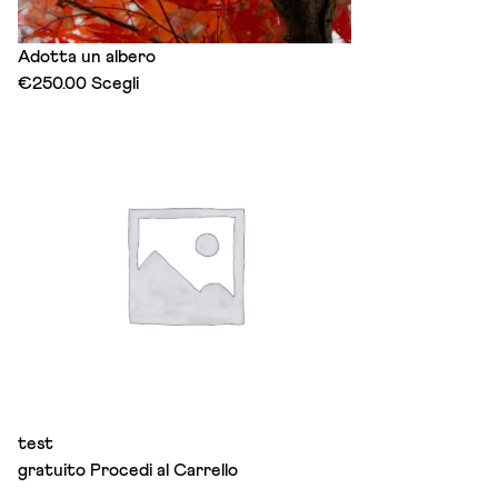
Adotta un albero
This
€
250.00
Scegli
product
has
multiple
variants.
The
options
may
be
chosen
on
the
product
page
test
gratuito
Procedi al Carrello