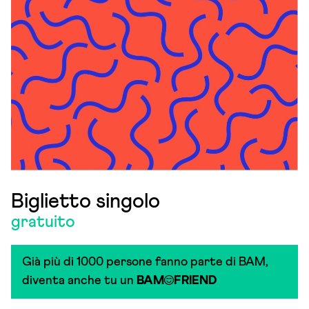
Biglietto singolo
gratuito
Già più di 1000 persone fanno parte di BAM,
diventa anche tu un
BAM
FRIEND