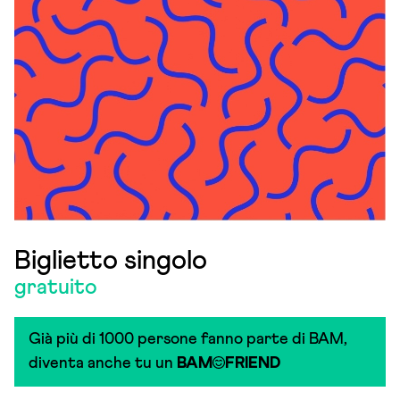
Biglietto singolo
gratuito
Già più di 1000 persone fanno parte di BAM,
diventa anche tu un
BAM
FRIEND