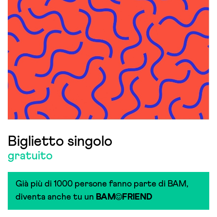
Biglietto singolo
gratuito
Già più di 1000 persone fanno parte di BAM,
diventa anche tu un
BAM
FRIEND