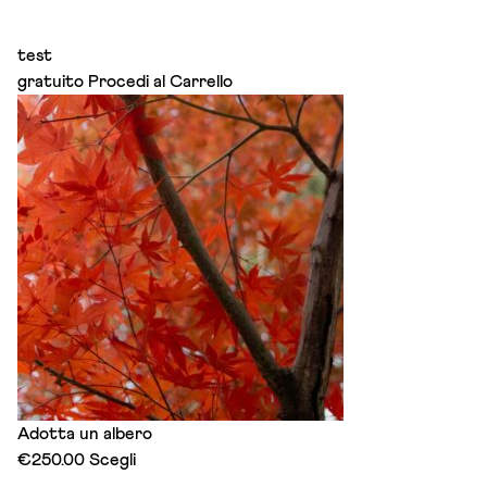
test
gratuito
Procedi al Carrello
Adotta un albero
This
€
250.00
Scegli
product