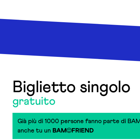
Biglietto singolo
gratuito
Già più di 1000 persone fanno parte di BAM
anche tu un
BAM
FRIEND