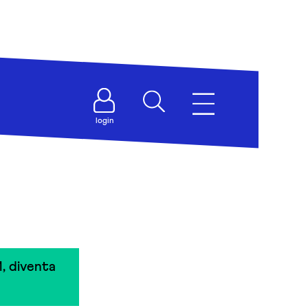
login
, diventa