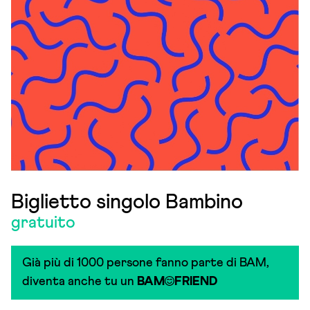
Biglietto singolo Bambino
gratuito
Già più di 1000 persone fanno parte di BAM,
diventa anche tu un
BAM
FRIEND