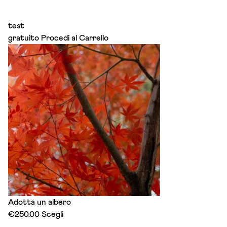
test
gratuito
Procedi al Carrello
Adotta un albero
This
€
250.00
Scegli
product