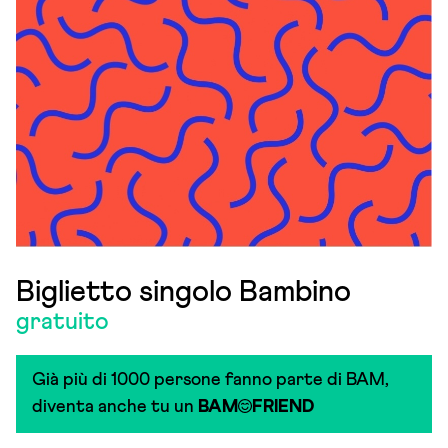
Biglietto singolo Bambino
gratuito
Già più di 1000 persone fanno parte di BAM,
diventa anche tu un
BAM
FRIEND