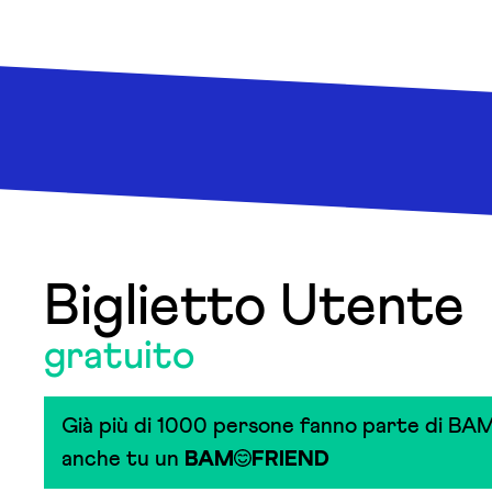
Biglietto Utente
gratuito
Già più di 1000 persone fanno parte di BAM
anche tu un
BAM
FRIEND