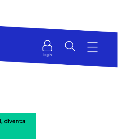
login
, diventa