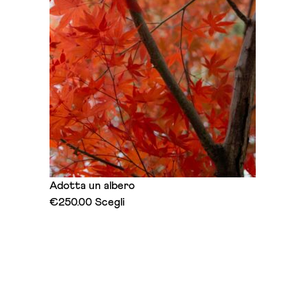
Adotta un albero
This
€
250.00
Scegli
product
has
multiple
variants.
The
options