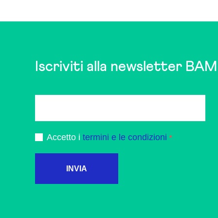
may
be
chosen
on
the
Iscriviti alla newsletter BAM
product
page
Accetto i
termini e le condizioni
INVIA