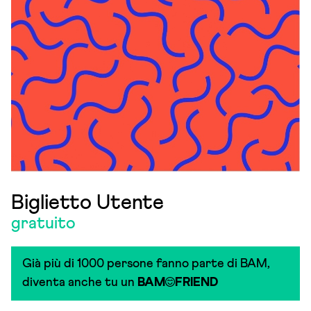
Biglietto Utente
gratuito
Già più di 1000 persone fanno parte di BAM,
diventa anche tu un
BAM
FRIEND