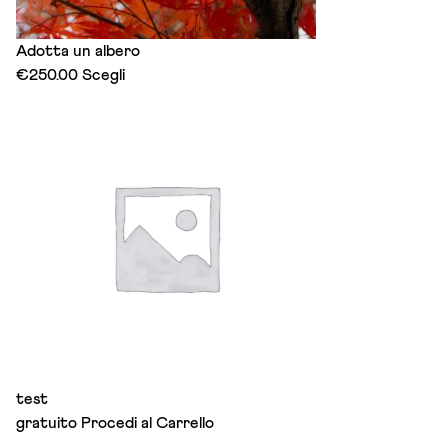
Adotta un albero
This
€
250.00
Scegli
product
has
multiple
variants.
The
options
may
be
chosen
on
the
product
page
test
gratuito
Procedi al Carrello