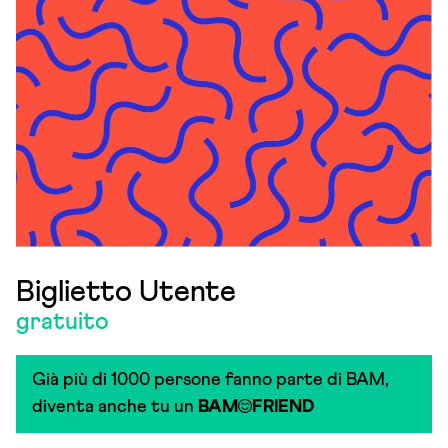
Biglietto Utente
gratuito
Già più di 1000 persone fanno parte di BAM,
diventa anche tu un
BAM
FRIEND