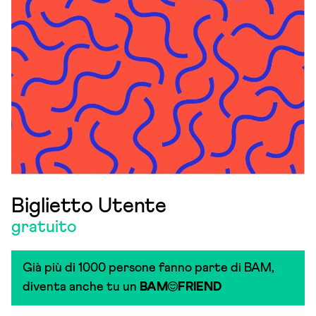
Biglietto Utente
gratuito
Già più di 1000 persone fanno parte di BAM,
diventa anche tu un
BAM
FRIEND