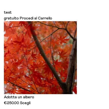
test
gratuito
Procedi al Carrello
Adotta un albero
This
€
250.00
Scegli
product