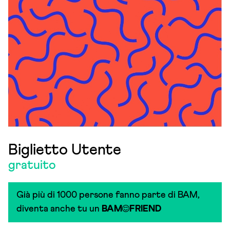
Biglietto Utente
gratuito
Già più di 1000 persone fanno parte di BAM,
diventa anche tu un
BAM
FRIEND