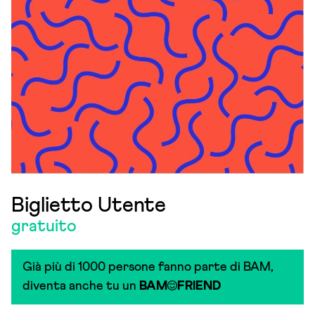
Biglietto Utente
gratuito
Già più di 1000 persone fanno parte di BAM,
diventa anche tu un
BAM
FRIEND