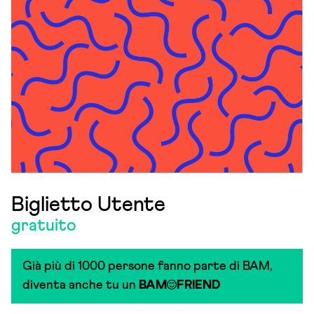
Biglietto Utente
gratuito
Già più di 1000 persone fanno parte di BAM,
diventa anche tu un
BAM
FRIEND