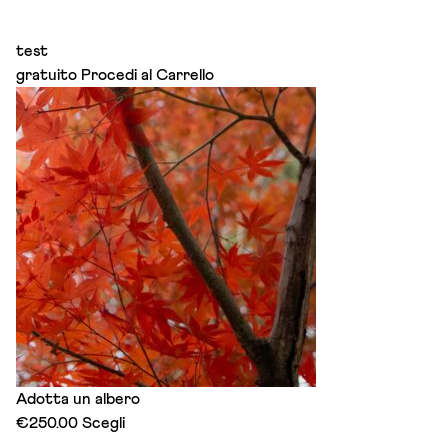
test
gratuito
Procedi al Carrello
Adotta un albero
This
€
250.00
Scegli
product