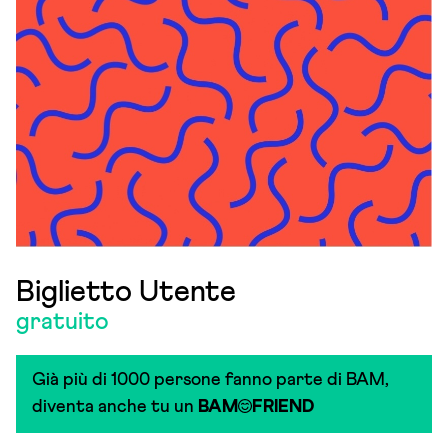
Biglietto Utente
gratuito
Già più di 1000 persone fanno parte di BAM,
diventa anche tu un
BAM
FRIEND