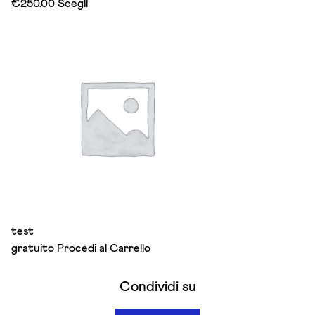
This
€
250.00
Scegli
product
has
multiple
variants.
The
options
may
be
chosen
on
the
product
page
test
gratuito
Procedi al Carrello
Condividi su