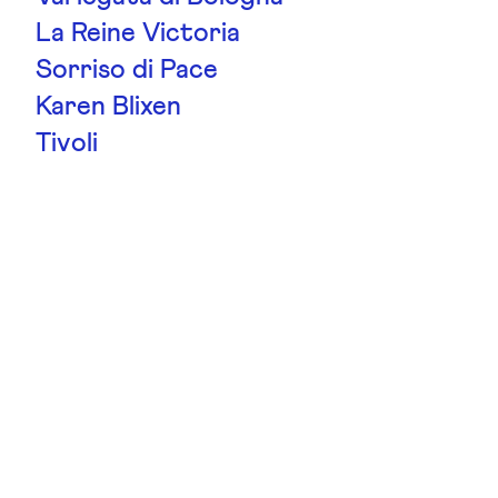
La Reine Victoria
Sorriso di Pace
Karen Blixen
Tivoli
Royal Copenhagen
Hansestadt Rostock
Magia Nera
La France
Chippendale
Gruss An Aachen