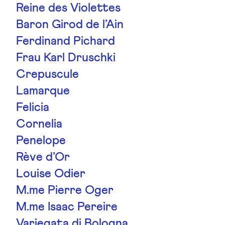
Reine des Violettes
Baron Girod de l’Ain
Ferdinand Pichard
Frau Karl Druschki
Crepuscule
Lamarque
Felicia
Cornelia
Penelope
Rève d’Or
Louise Odier
M.me Pierre Oger
M.me Isaac Pereire
Variegata di Bologna