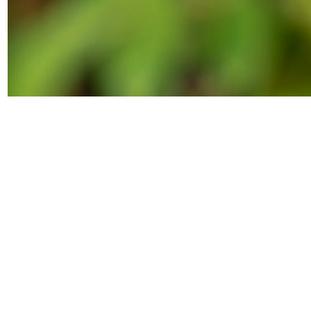
Torna al roseto di BAM
Capoross
Condividi su