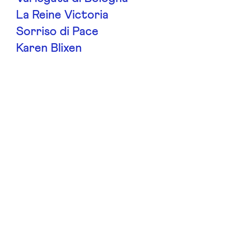
La Reine Victoria
Sorriso di Pace
Karen Blixen
Tivoli
Royal Copenhagen
Hansestadt Rostock
Magia Nera
La France
Chippendale
Gruss An Aachen