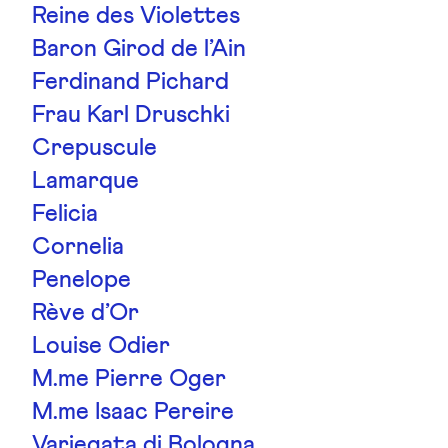
Reine des Violettes
Baron Girod de l’Ain
Ferdinand Pichard
Frau Karl Druschki
Crepuscule
Lamarque
Felicia
Cornelia
Penelope
Rève d’Or
Louise Odier
M.me Pierre Oger
M.me Isaac Pereire
Variegata di Bologna