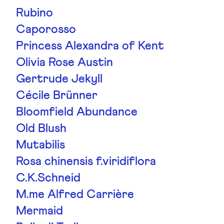
Rubino
Caporosso
Princess Alexandra of Kent
Olivia Rose Austin
Gertrude Jekyll
Cécile Brünner
Bloomfield Abundance
Old Blush
Mutabilis
Rosa chinensis f.viridiflora
C.K.Schneid
M.me Alfred Carrière
Mermaid