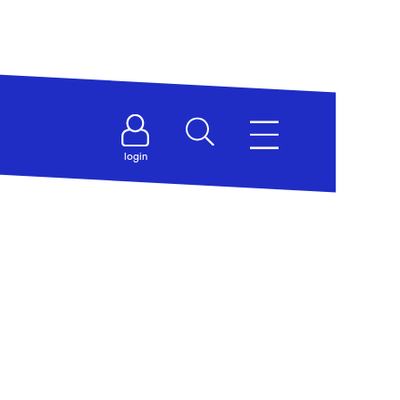
y
login