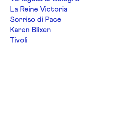
La Reine Victoria
Sorriso di Pace
Karen Blixen
Tivoli
Royal Copenhagen
Hansestadt Rostock
Magia Nera
La France
Chippendale
Gruss An Aachen