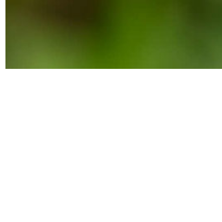
Torna al roseto di BAM
York and 
Condividi su