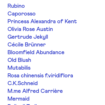
Rubino
Caporosso
Princess Alexandra of Kent
Olivia Rose Austin
Gertrude Jekyll
Cécile Brünner
Bloomfield Abundance
Old Blush
Mutabilis
Rosa chinensis f.viridiflora
C.K.Schneid
M.me Alfred Carrière
Mermaid