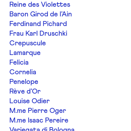
Reine des Violettes
Baron Girod de l’Ain
Ferdinand Pichard
Frau Karl Druschki
Crepuscule
Lamarque
Felicia
Cornelia
Penelope
Rève d’Or
Louise Odier
M.me Pierre Oger
M.me Isaac Pereire
Variegata di Bologna