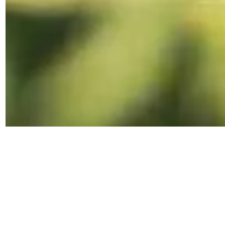
Torna alla
collezione botanica
Cs Cynar