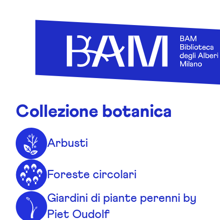
Skip to content
Collezione botanica
Arbusti
Foreste circolari
Giardini di piante perenni by
Piet Oudolf