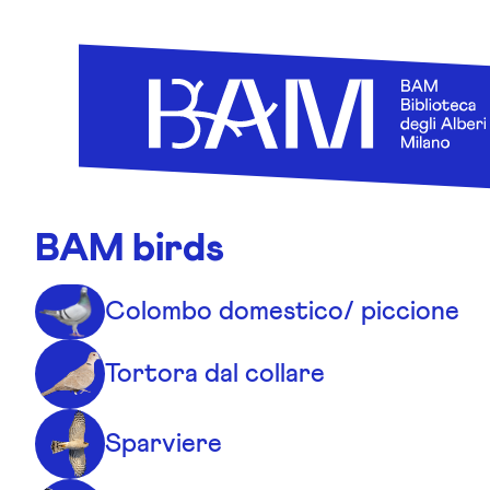
Skip to content
BAM birds
Colombo domestico/ piccione
Tortora dal collare
Sparviere