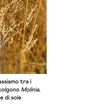
assiamo tra i
ccolgono
Molinia
,
e di sole