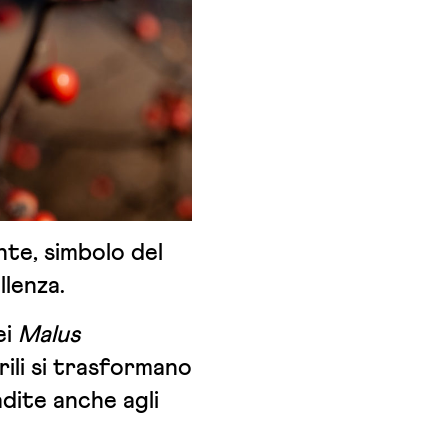
nte, simbolo del
llenza.
ei
Malus
erili si trasformano
adite anche agli