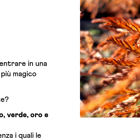
 entrare in una
 più magico
te?
o, verde, oro e
nza i quali le