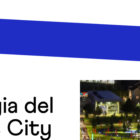
ia del
 City