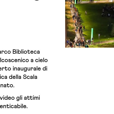
arco Biblioteca
lcoscenico a cielo
erto inaugurale di
ca della Scala
onato.
ideo gli attimi
enticabile.