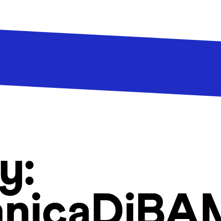
y:
anicaDiBA