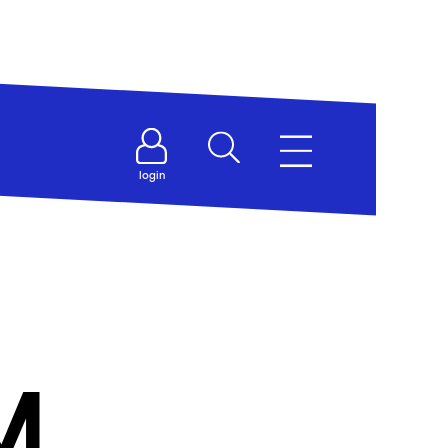
login
M