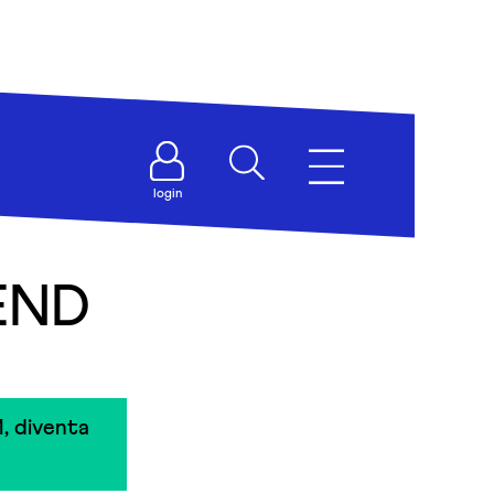
login
IEND
, diventa