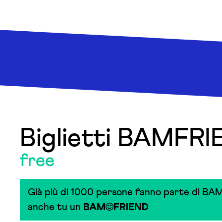
Biglietti BAMFR
free
Già più di 1000 persone fanno parte di BAM
anche tu un
BAM
FRIEND