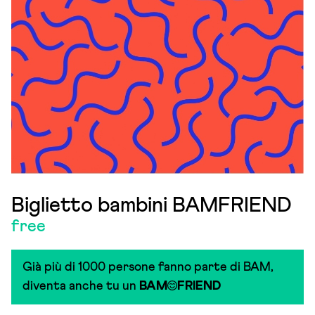
Biglietto bambini BAMFRIEND
free
Già più di 1000 persone fanno parte di BAM,
diventa anche tu un
BAM
FRIEND