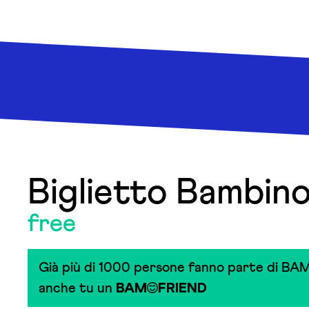
Biglietto Bambin
free
Già più di 1000 persone fanno parte di BAM
anche tu un
BAM
FRIEND