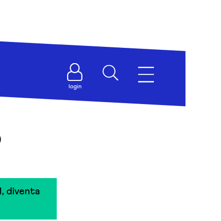
login
o
, diventa