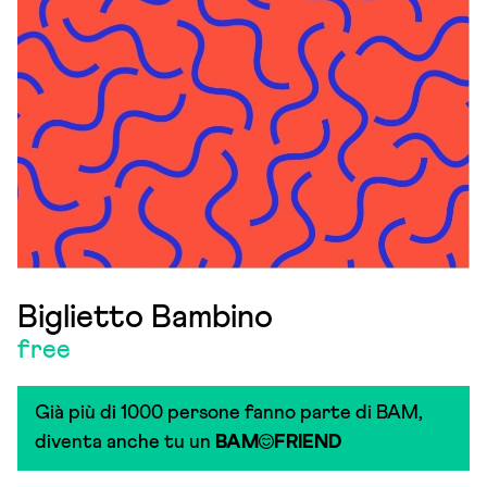
Biglietto Bambino
free
Già più di 1000 persone fanno parte di BAM,
diventa anche tu un
BAM
FRIEND