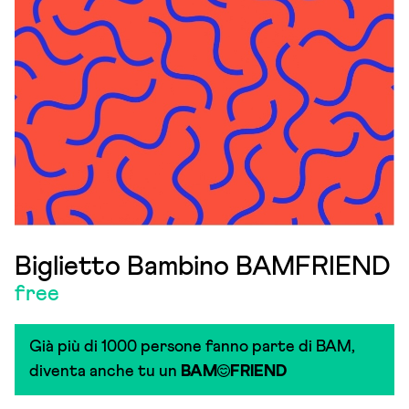
Biglietto Bambino BAMFRIEND
free
Già più di 1000 persone fanno parte di BAM,
diventa anche tu un
BAM
FRIEND