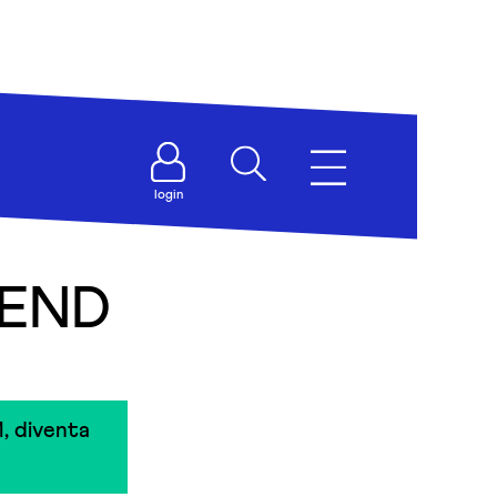
login
IEND
, diventa