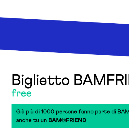
Biglietto BAMFR
free
Già più di 1000 persone fanno parte di BAM
anche tu un
BAM
FRIEND