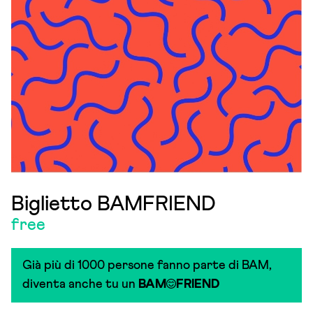
Biglietto BAMFRIEND
free
Già più di 1000 persone fanno parte di BAM,
diventa anche tu un
BAM
FRIEND