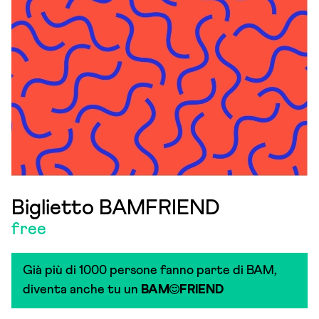
Biglietto BAMFRIEND
free
Già più di 1000 persone fanno parte di BAM,
diventa anche tu un
BAM
FRIEND