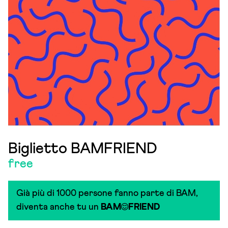
Biglietto BAMFRIEND
free
Già più di 1000 persone fanno parte di BAM,
diventa anche tu un
BAM
FRIEND