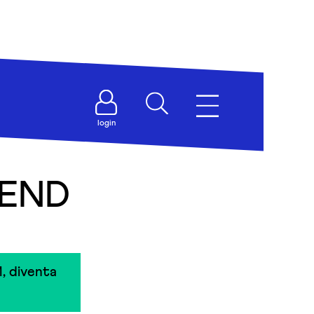
login
IEND
, diventa