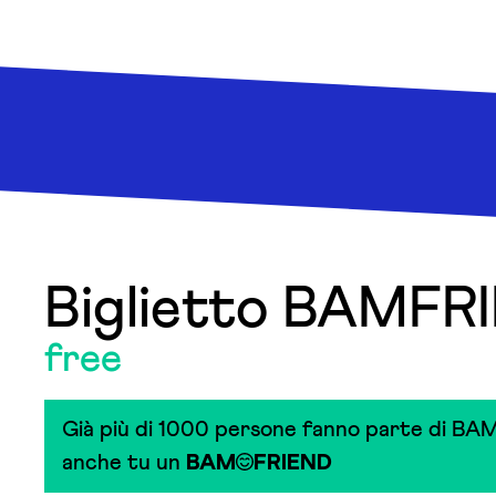
Biglietto BAMFR
free
Già più di 1000 persone fanno parte di BAM
anche tu un
BAM
FRIEND