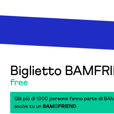
Biglietto BAMFR
free
Già più di 1000 persone fanno parte di BAM
anche tu un
BAM
FRIEND