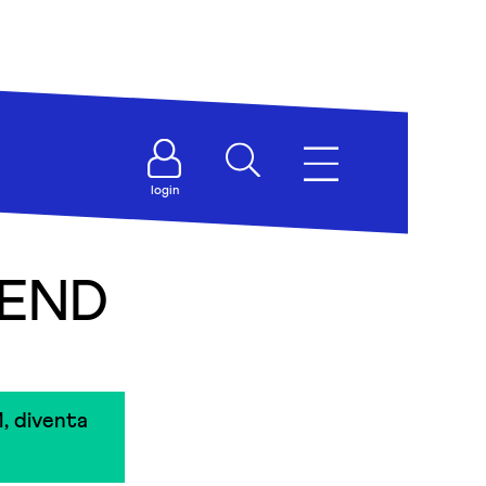
login
IEND
, diventa