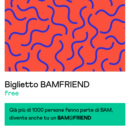
Biglietto BAMFRIEND
free
Già più di 1000 persone fanno parte di BAM,
diventa anche tu un
BAM
FRIEND