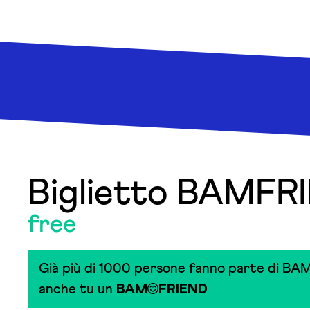
Biglietto BAMFR
free
Già più di 1000 persone fanno parte di BAM
anche tu un
BAM
FRIEND