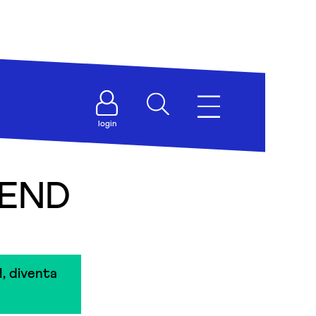
login
IEND
, diventa