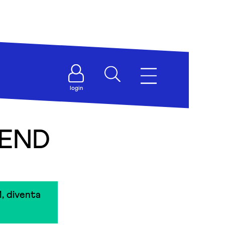
login
IEND
, diventa