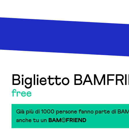
Biglietto BAMFR
free
Già più di 1000 persone fanno parte di BAM
anche tu un
BAM
FRIEND