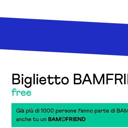
Biglietto BAMFR
free
Già più di 1000 persone fanno parte di BAM
anche tu un
BAM
FRIEND