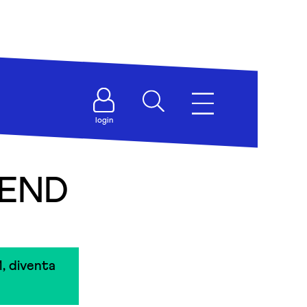
login
IEND
, diventa