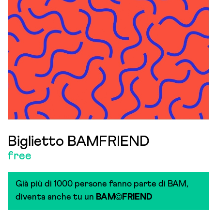
Biglietto BAMFRIEND
free
Già più di 1000 persone fanno parte di BAM,
diventa anche tu un
BAM
FRIEND