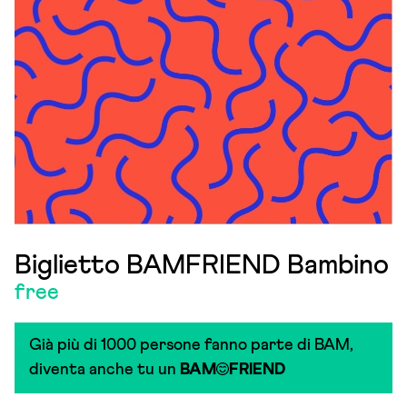
Biglietto BAMFRIEND Bambino
free
Già più di 1000 persone fanno parte di BAM,
diventa anche tu un
BAM
FRIEND