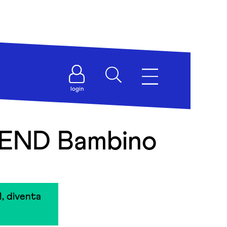
login
IEND Bambino
, diventa