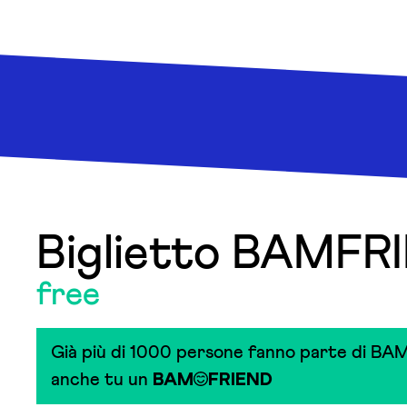
Biglietto BAMFR
free
Già più di 1000 persone fanno parte di BAM
anche tu un
BAM
FRIEND