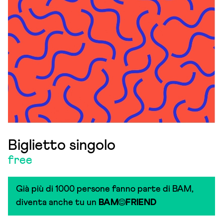
Biglietto singolo
free
Già più di 1000 persone fanno parte di BAM,
diventa anche tu un
BAM
FRIEND