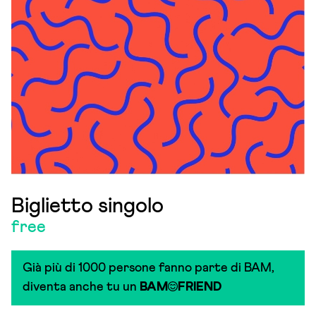
Biglietto singolo
free
Già più di 1000 persone fanno parte di BAM,
diventa anche tu un
BAM
FRIEND