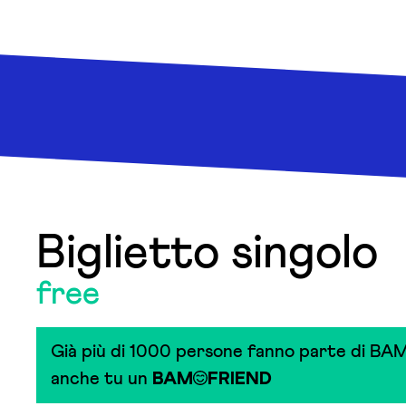
Biglietto singolo
free
Già più di 1000 persone fanno parte di BAM
anche tu un
BAM
FRIEND