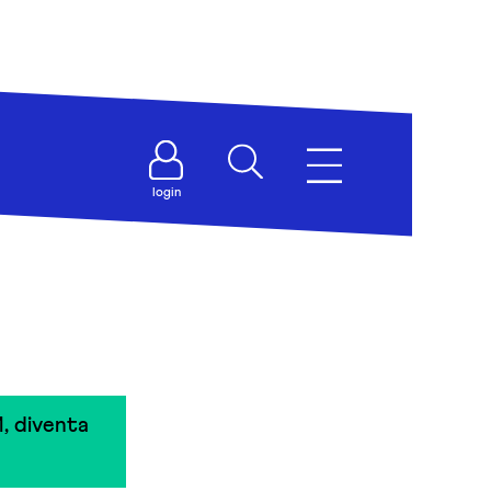
login
, diventa