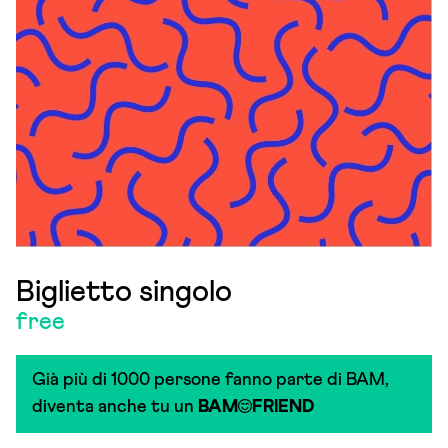
Biglietto singolo
free
Già più di 1000 persone fanno parte di BAM,
diventa anche tu un
BAM
FRIEND