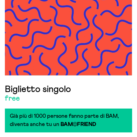
Biglietto singolo
free
Già più di 1000 persone fanno parte di BAM,
diventa anche tu un
BAM
FRIEND