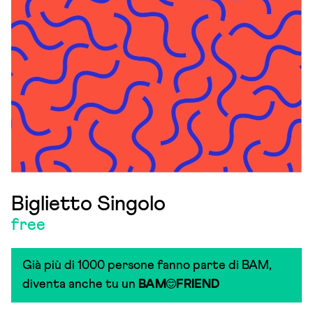
Biglietto Singolo
free
Già più di 1000 persone fanno parte di BAM,
diventa anche tu un
BAM
FRIEND