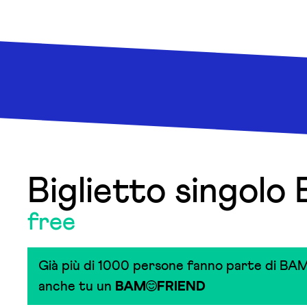
Biglietto singolo
free
Già più di 1000 persone fanno parte di BAM
anche tu un
BAM
FRIEND